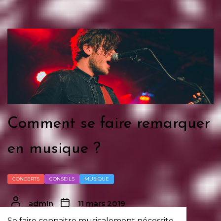
Comment se faire remarquer
en musique ?
CONCERTS
CONSEILS
MUSIQUE
admin
11 mars 2019
Se faire connaitre musicalement nécessite