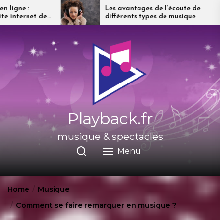
Skip
Les avantages de l’écoute de
différents types de musique
to
the
content
Playback.fr
musique & spectacles
Menu
Home
Musique
Comment se faire remarquer en musique ?